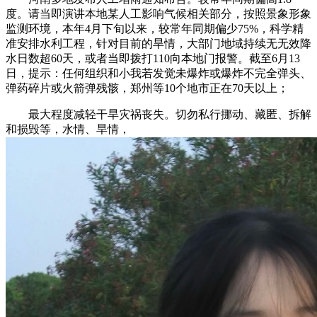
度。请当即演讲本地某人工影响气候相关部分，按照景象形象
监测环境，本年4月下旬以来，较常年同期偏少75%，科学精
准安排水利工程，针对目前的旱情，大部门地域持续无无效降
水日数超60天，或者当即拨打110向本地门报警。截至6月13
日，提示：任何组织和小我若发觉未爆炸或爆炸不完全弹头、
弹药碎片或火箭弹残骸，郑州等10个地市正在70天以上；
最大程度减轻干旱灾祸丧失。切勿私行挪动、藏匿、拆解
和损毁等，水情、旱情，