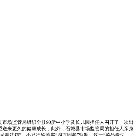
市场监管局组织全县90所中小学及长儿园担任人召开了一次出
望送来更久的健康成长，此外，石城县市场监管局的担任人亲身
看法箱”，不只严酷落实“四方同餐”轨制，这一“菜品看法