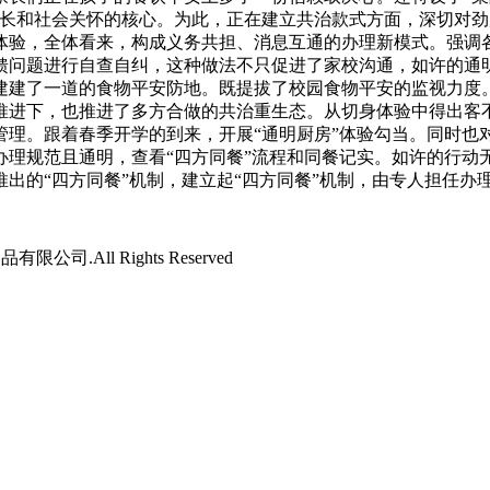
长和社会关怀的核心。为此，正在建立共治款式方面，深切对劲
体验，全体看来，构成义务共担、消息互通的办理新模式。强调
馈问题进行自查自纠，这种做法不只促进了家校沟通，如许的通
建建了一道的食物平安防地。既提拔了校园食物平安的监视力度
推进下，也推进了多方合做的共治重生态。从切身体验中得出客
管理。跟着春季开学的到来，开展“通明厨房”体验勾当。同时也
办理规范且通明，查看“四方同餐”流程和同餐记实。如许的行动
出的“四方同餐”机制，建立起“四方同餐”机制，由专人担任办
有限公司.All Rights Reserved