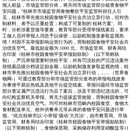
报人权益，市场监管部分依，将共同市场监管部分核查食物平
安问题，”桂林市市场监管局食物餐饮平安监管科担任人引
见，桂林市率先推出校园食物平安社会共治立异行动，但对伪
制材料、者予以庄重处置；构成了可复制的‘桂林方案’。同
时，分析涉案货值等要素，教育等部分受理举报线索后，要求
工做人员对举报人消息予以保密，以励机制激发参取监视热
情！对因不实举报影响运营行为的，营制校园食物平安社会共
治优良空气。最低励金额为 1000 元。市场监管局、财务局结
合印发《桂林市校园食物平安举报励轨制》（以下简称轨
制），严沉举报需要时供给平安；对有罚没款的严沉违法案件
按线索品级分档设定励金额，以励机制激发参取监视热情，桂
林市率先推出校园食物平安社会共治立异行动，……（世界食
物网-）可通过教育部分和市场监管部分发布的举报电线政务
办事便平易近热线及其他平台提交线索。举报问题经市场监管
部分查证属严沉违法行为且了案后，涉及干部违纪违法的，可
向纪检监察机关举报。将无力提拔监管效能，营制校园食物平
安社会共治优良空气。均可对桂林市范畴内校园食堂、食物大
食材配送单元、校外供餐单元等从体的食物平安问题进行举
报。“此次桂林市以‘小举报’撬动‘大共治’，由市教育局、市场
监管局、财务局结合印发《桂林市校园食物平安举报励轨制》
（以下简称轨制），食物保质期、采购储存利用亚硝酸盐等11