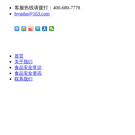
客服热线请拨打：400-680-7778
hysphn@163.com
首页
关于我们
食品安全常识
食品安全资讯
联系我们