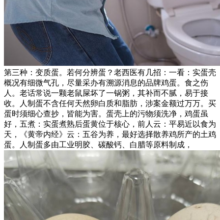
第三种：变质蛋。若何分辨蛋？老西医有几招：一看：实蛋壳
概况有细微气孔，尽量采办有溯源消息的品牌鸡蛋。食之伤
人。老话常说一颗老鼠屎坏了一锅粥，其补而不腻，易于接
收。人制蛋不含任何天然卵白质和脂肪，涉案金额过万万。买
蛋时须细心查抄，皆能为害。蛋壳上的污物须洗净，鸡蛋虽
好，五煮：实蛋煮熟后蛋黄位于核心，前人云：平易近以食为
天，《黄帝内经》云：五谷为养，最好选择散养鸡所产的土鸡
蛋。人制蛋多由工业明胶、碳酸钙、白腊等原料制成，